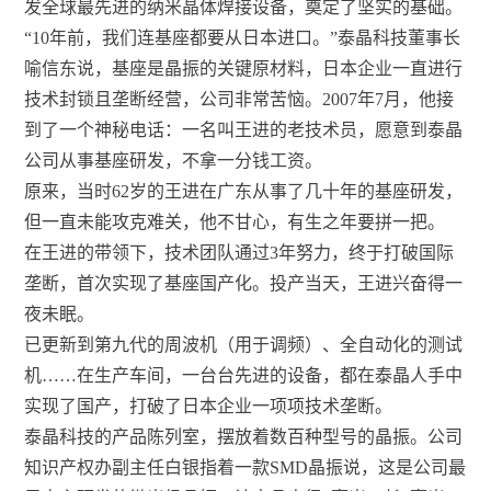
发全球最先进的纳米晶体焊接设备，奠定了坚实的基础。
“10年前，我们连基座都要从日本进口。”泰晶科技董事长
喻信东说，基座是晶振的关键原材料，日本企业一直进行
技术封锁且垄断经营，公司非常苦恼。2007年7月，他接
到了一个神秘电话：一名叫王进的老技术员，愿意到泰晶
公司从事基座研发，不拿一分钱工资。
原来，当时62岁的王进在广东从事了几十年的基座研发，
但一直未能攻克难关，他不甘心，有生之年要拼一把。
在王进的带领下，技术团队通过3年努力，终于打破国际
垄断，首次实现了基座国产化。投产当天，王进兴奋得一
夜未眠。
已更新到第九代的周波机（用于调频）、全自动化的测试
机……在生产车间，一台台先进的设备，都在泰晶人手中
实现了国产，打破了日本企业一项项技术垄断。
泰晶科技的产品陈列室，摆放着数百种型号的晶振。公司
知识产权办副主任白银指着一款SMD晶振说，这是公司最