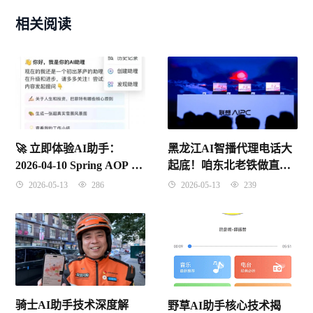
相关阅读
黑龙江AI智播代理电话大
🚀 立即体验AI助手：
起底！咱东北老铁做直播
2026-04-10 Spring AOP 核
终于有救了
心概念与底层原理实战
2026-05-13
239
2026-05-13
286
骑士AI助手技术深度解
野草AI助手核心技术揭