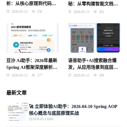
析：从核心原理到代码实
秘：从零构建智能文档处
现
理系统（2026年4月）
2026-05-13
256
2026-05-13
282
语音助手+AI搜索融合爆
豆沙 Ai助手：2026年最新
发，从应用场景到底层原
Spring AI框架深度解析，
理一文学透（2026年4月10
从概念到面试一网打尽
2026-05-12
289
2026-05-12
277
日）
最新文章
🚀 立即体验AI助手：2026-04-10 Spring AOP
核心概念与底层原理实战
2026-05-13
0