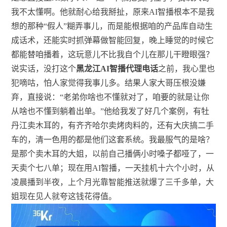
我不太懂啊。他就耐心给我掰扯，原来AI智播根本不是我
想的那种“假人”糊弄事儿，而是能根据咱的产品库自动生
成话术，还能实时抓弹幕做智能回复，晚上睡觉的时候它
都能替咱播着，这玩意儿不比我自个儿在那儿干瞪眼强？
说实话，没打这个
黑龙江AI智播代理电话
之前，我心里也
犯嘀咕，怕人家觉得我事儿多。结果人家大哥压根没嫌
弃，直接说：“老弟你啥也不懂就对了，咱要的就是让你
从啥也不懂到躺着出单。”他给我发了好几个案例，有牡
丹江卖木耳的，有齐齐哈尔卖烤肉料的，还有大庆搞二手
车的，清一色用的都是他们这套系统。我最服气的是啥？
是那个卖木耳的大姐，以前自己播俩小时嗓子都哑了，一
天卖个七八单；现在用AI智播，一天挂机十六个小时，从
凌晨播到半夜，上个月光靠智能推送就爆了三千多单，大
姐现在见人就夸这钱花得值。