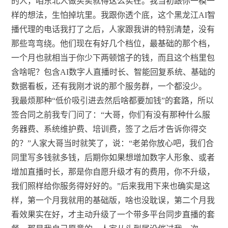
的人，咱东北人做买卖就得这么实在。我当初跟你一模一
样的想法，生怕掉坑里。我跟你透个底，这个黑龙江AI智
播代理的电话我打了之后，人家跟我讲的特别清楚，没有
那些弯弯绕。他们现在有好几个档位，最基础的那个档，
一个月也就相当于你少下两顿馆子的钱，而且这个档里包
含啥呢？包含AI数字人直播时长、智能回复系统、基础的
数据看板，还有我刚才说的那个服务群，一个都没少。
我最烦那种“低价吸引进去然后啥都要加钱”的套路，所以
签合同之前我专门问了：“大哥，你们有没有那种什么服
务器费、系统维护费、培训费，签了之后才告诉你得交
的？”人家大哥当时就笑了，说：“老弟你放心吧，我们合
同里写多钱就多钱，后期你如果想增加数字人形象、或者
增加直播时长，那是你自愿升级才有的费用，你不升级，
我们照样给你服务得好好的。”后来我用下来也确实是这
样，第一个月我就用的基础版，啥也没耽误，第二个月我
看效果实在好，才主动升级了一个带多平台同步直播的套