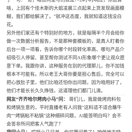
啥，上回有个佳木斯的大姐凌晨三点起来上货发现画面模
糊，我们都给解决了。”就冲这态度，我就知道这钱没白
花。
另外他们家还有个特别好的地方，就是每隔半个月会给你
做一次数据分析报告，不是那种套模板的，是真人盯着你
后台一项一项看，告诉你哪个时段转化率高、哪句产品介
绍吸引人停留、甚至帮你测试不同AI形象哪个更让观众愿
意下单。我跟你讲，这种服务在别的代理那儿，你不加钱
根本不可能有。所以老王大哥你要是担心售后，完全可以
把心放肚子里，他们比咱还怕你出问题，因为咱用好了，
他们才能长长久久挣钱，这道理他们都门儿清。
网友“齐齐哈尔烤肉小马”问：
哥们儿，我是做烤肉料包
和烤锅生意的，平时直播老有人问我“这料适不适合蘸牛
肉”“烤锅粘不粘锅”这种细碎问题，AI能答明白吗？会不
会答非所问把客人气跑了？