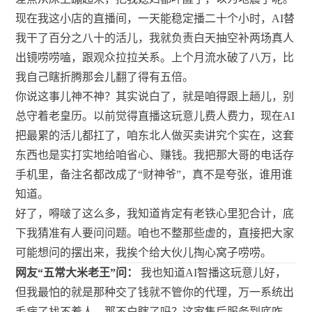
现在我这小店的直播间，一天能稳定播二十个小时，AI替
我干了百分之八十的活儿，我就负责白天抽空补两场真人
出镜唠唠嗑，跟观众拉拉关系。上个月流水破了八万，比
我自己瞎折腾那会儿翻了得有五倍。
你说这事儿神不神？其实说白了，就是咱得跟上趟儿，别
总守着老皇历。以前觉得直播这玩意儿费人费力，现在AI
把最累的活儿都扛了，咱东北人做买卖讲究个实在，这套
东西也是实打实地给咱省心、赚钱。我把那大哥的电话存
手机里，备注名都改成了“财神爷”，真不是夸张，谁用谁
知道。
好了，嘚啵了这么多，我知道肯定有老铁心里犯合计，底
下我猜准有人要问问题。咱也不整那些虚的，直接把大家
可能想问的摆出来，我挨个给大伙儿掏心窝子唠唠。
网友“五常大米老王”问：
我也知道AI智播这玩意儿好，
但我最怕的就是那种交了钱就不管你的代理，万一系统出
毛病了找不着人，那不白瞎了吗？这家售后服务到底咋