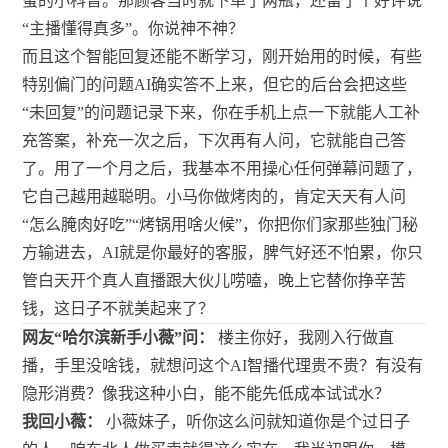
蜜的小科普。那顾客当时就下单了两瓶，还留了个好评说
“主播懂得真多”。你说神不神？
而且这个智能回复还能不断学习，刚开始用的时候，有些
特别偏门的问题AI确实答不上来，但它的后台会把这些
“未回复”的问题记录下来，你在手机上点一下就能人工补
充答案，补充一次之后，下次再有人问，它就能自己答
了。用了一个月之后，我基本不用操心任何弹幕问题了，
它自己越用越聪明。小马你做烤肉的，肯定天天有人问
“怎么腌肉好吃”“烤锅用啥火候”，你把你们家那些独门秘
方输进去，AI就是你最好的客服，脾气好还不怕累，你只
管白天开个真人直播跟大伙儿唠嗑，晚上它替你挣辛苦
钱，这日子不就美起来了？
网友“哈尔滨新手小薇”问：
楼主你好，我刚入行做直
播，手里没啥钱，就想问这个AI智播代理贵不贵？有没有
隐形消费？像我这种小白，能不能先低成本试试水？
我回小薇：
小薇妹子，听你这么问就知道你是个过日子