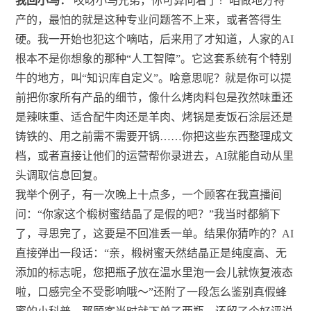
我回小马：
哎呀小马兄弟，你可算问着了！咱做地方特
产的，最怕的就是这种专业问题答不上来，或者答得生
硬。我一开始也犯这个嘀咕，后来用了才知道，人家的AI
根本不是你想象的那种“人工智障”。它这套系统有个特别
牛的地方，叫“知识库自定义”。啥意思呢？就是你可以提
前把你家所有产品的细节，像什么烤肉料包是孜然味重还
是辣味重、适合配牛肉还是羊肉、烤锅是麦饭石涂层还是
铸铁的、用之前需不需要开锅……你把这些东西整理成文
档，或者直接让他们的运营帮你录进去，AI就能自动从里
头调取信息回复。
我举个例子，有一次晚上十点多，一个顾客在我直播间
问：“你家这个椴树蜜结晶了是假的吧？”我当时都躺下
了，寻思完了，这要是不回准丢一单。结果你猜咋的？AI
直接弹出一段话：“亲，椴树蜜天然结晶正是纯度高、无
添加的标志呢，您把瓶子放在温水里泡一会儿就恢复液态
啦，口感完全不受影响哦～”还附了一段怎么鉴别真假蜂