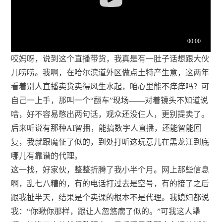
哎妈呀，说到这个直播带货，我真是有一肚子话想跟大伙
儿唠唠。我啊，在哈尔滨道外区做点土特产生意，这两年
看着别人直播卖货卖得风生水起，咱心里能不痒痒吗？可
自己一上手，那叫一个“翻车”现场——对着镜头不知道说
啥，好不容易憋出两句话，观众还没仨人，更别提卖了。
后来听说有那种AI智播，能搞数字人直播，还能智能回
复，我就跟魔怔了似的，到处打听这玩意儿在黑龙江到底
哪儿有靠谱的代理。
这一找，好家伙，整整折腾了我小半个月。网上那些信息
啊，乱七八糟的，有的电话打过去是空号，有的接了之后
跟我扯半天，结果是个卖课的根本不是代理。我媳妇都说
我：“你瞅你那样，跟让人忽悠瘸了似的。”可我这人犟