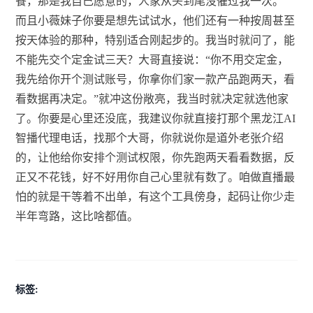
餐，那是我自己愿意的，人家从头到尾没催过我一次。
而且小薇妹子你要是想先试试水，他们还有一种按周甚至
按天体验的那种，特别适合刚起步的。我当时就问了，能
不能先交个定金试三天？大哥直接说：“你不用交定金，
我先给你开个测试账号，你拿你们家一款产品跑两天，看
看数据再决定。”就冲这份敞亮，我当时就决定就选他家
了。你要是心里还没底，我建议你就直接打那个黑龙江AI
智播代理电话，找那个大哥，你就说你是道外老张介绍
的，让他给你安排个测试权限，你先跑两天看看数据，反
正又不花钱，好不好用你自己心里就有数了。咱做直播最
怕的就是干等着不出单，有这个工具傍身，起码让你少走
半年弯路，这比啥都值。
标签: