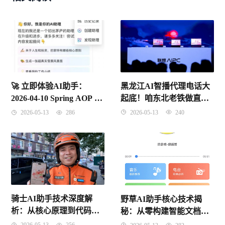
黑龙江AI智播代理电话大
🚀 立即体验AI助手：
起底！咱东北老铁做直播
2026-04-10 Spring AOP 核
终于有救了
心概念与底层原理实战
2026-05-13
240
2026-05-13
286
骑士AI助手技术深度解
野草AI助手核心技术揭
析：从核心原理到代码实
秘：从零构建智能文档处
现
理系统（2026年4月）