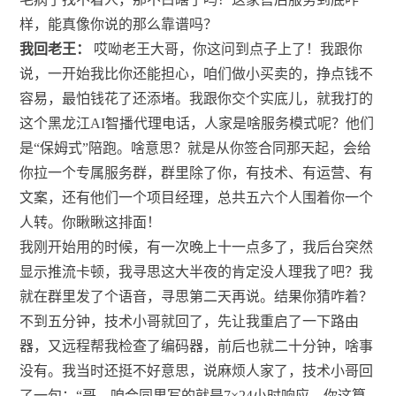
样，能真像你说的那么靠谱吗？
我回老王：
哎呦老王大哥，你这问到点子上了！我跟你
说，一开始我比你还能担心，咱们做小买卖的，挣点钱不
容易，最怕钱花了还添堵。我跟你交个实底儿，就我打的
这个黑龙江AI智播代理电话，人家是啥服务模式呢？他们
是“保姆式”陪跑。啥意思？就是从你签合同那天起，会给
你拉一个专属服务群，群里除了你，有技术、有运营、有
文案，还有他们一个项目经理，总共五六个人围着你一个
人转。你瞅瞅这排面！
我刚开始用的时候，有一次晚上十一点多了，我后台突然
显示推流卡顿，我寻思这大半夜的肯定没人理我了吧？我
就在群里发了个语音，寻思第二天再说。结果你猜咋着？
不到五分钟，技术小哥就回了，先让我重启了一下路由
器，又远程帮我检查了编码器，前后也就二十分钟，啥事
没有。我当时还挺不好意思，说麻烦人家了，技术小哥回
了一句：“哥，咱合同里写的就是7×24小时响应，你这算