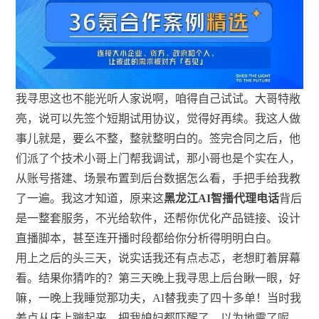
我寻思这也不能光听人家说啊，咱得自己试试。大哥特敞
亮，说可以先签个短期试用协议，觉得好再续。我这人做
事儿就是，要么不整，整就整明白的。签完合同之后，他
们派了个技术小哥上门帮我调试，那小哥也是个实在人，
从账号搭建、场景布置到后台数据怎么看，手把手给我教
了一遍。我这才知道，原来这
黑龙江AI智播代理电话
背后
是一整套服务，不光给软件，还帮你优化产品链接、设计
直播脚本，甚至连开播时段都给你分析得明明白白。
用上之后的头三天，说实话我还有点忐忑，老想盯着屏幕
看。结果你猜咋的？第三天晚上我寻思上后台瞅一眼，好
嘛，一晚上我睡觉那功夫，AI替我卖了四十多单！当时我
差点从床上蹦起来，把我媳妇都吓醒了，以为地震了呢。