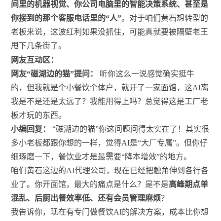
间里的机器视觉、你公司电脑里的智能决策系统、甚至是
你接到的那个客服电话里的“人”
。对于咱们黄石想转型的
老板来说，这波红利如果没抓住，可能真就要被隔壁老王
甩下几条街了。
网友互动区：
网友“磁湖边的猫”提问：
听你这么一说感觉确实挺牛
的，但我就是个小餐饮个体户，就开了一家面馆，这AI离
我是不是还是太远了？我能用得上吗？总觉得这是工厂老
板才玩的东西。
小编回复：
“磁湖边的猫”你这问题问得太实在了！其实很
多小老板都跟你想的一样，觉得AI是“大厂专属”。但你仔
细琢磨一下，餐饮业才是最需要“降本增效”的地方。
咱们黄石这边的AI代理公司，现在已经把触角伸到各行各
业了。你开面馆，最大的痛点是什么？是不是
高峰期点单
混乱、后厨出餐效率低、还有会员管理麻烦
？
我告诉你，现在有专门做餐饮AI的解决方案，成本比你想