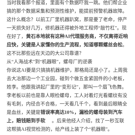
当时我看那个报道，里面有个数据吓我一跳。他们帮企业
搞的那个数据采集和预测性维护，能提前预警机器故障。
这什么概念？以前工厂里机器趴窝，那是要了老命，停产
一天损失好几万，修机器还得被外地工程师“敲竹杠”。现
在好了，
黄石本地就有这种AI代理服务商，不仅离得近响
应快，关键是人家懂你的生产流程，知道哪颗螺丝会松
。
这不比那些远在天边的大公司靠谱？
从“人海战术”到“机器眼”，螺母厂的逆袭
你说这AI要是只搞搞机器维护，那格局还是小了。上周我
去大冶那边一个工业园，碰到个做五金紧固件的小老板，
姓李。他跟我讲起厂里的“变形记”，那叫一个眉飞色舞。
李老板以前也是靠人眼检螺母，工人对着灯光看螺纹有没
有毛刺，内径合不合格，一天看几千个，看到最后眼睛全
是血丝，关键是
错误率高达10%，漏检的螺母装到汽车
上，赔钱赔到手软
。后来他经人介绍，找了一秒互联
这帮搞AI视觉检测的，给产线上装了个“机器眼”。