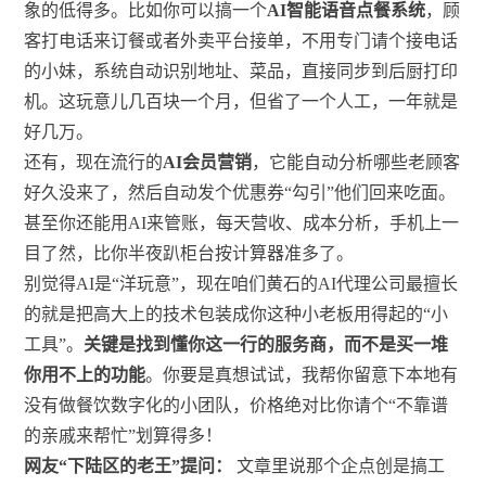
象的低得多。比如你可以搞一个
AI智能语音点餐系统
，顾
客打电话来订餐或者外卖平台接单，不用专门请个接电话
的小妹，系统自动识别地址、菜品，直接同步到后厨打印
机。这玩意儿几百块一个月，但省了一个人工，一年就是
好几万。
还有，现在流行的
AI会员营销
，它能自动分析哪些老顾客
好久没来了，然后自动发个优惠券“勾引”他们回来吃面。
甚至你还能用AI来管账，每天营收、成本分析，手机上一
目了然，比你半夜趴柜台按计算器准多了。
别觉得AI是“洋玩意”，现在咱们黄石的AI代理公司最擅长
的就是把高大上的技术包装成你这种小老板用得起的“小
工具”。
关键是找到懂你这一行的服务商，而不是买一堆
你用不上的功能
。你要是真想试试，我帮你留意下本地有
没有做餐饮数字化的小团队，价格绝对比你请个“不靠谱
的亲戚来帮忙”划算得多！
网友“下陆区的老王”提问：
文章里说那个企点创是搞工