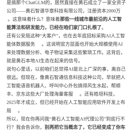
是搞那个ChatGLM的，居然直接在黄石成立了一家全资子
公司——黄石智谱华章科技有限公司，注册资本2000万
。这意味着什么？意味着
那些一线城市最前沿的人工智
能算法和研发能力，已经在咱们家门口扎根了
。
还有公安局这种“大客户”，也在去年底招标采购AI人工智
能体数据服务
。这说明官方层面也开始大规模使用AI
来处理数据分析、电子物证采集这些繁琐工作。这背后，
就是黄石本地AI生态在起来的信号。
说句心里话，以前咱们总觉得AI是北上广深的事，离自己
很远。但现在，像黄石智通信息科技这种公司，早就把人
工智能语音机器人、呼叫中心外包搞得风生水起，帮顺
丰、京东这些大厂处理海量客服
。还有皓垣科技，
2025年才成立，但已经开始在人工智能应用软件开发上布
局
。
所以，现在你再问我“黄石人工智能AI代理公司”到底行不
行？我会告诉你，
别再把它当概念了，它已经变成了你车