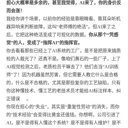
担心大概率是多余的，甚至我觉得，AI来了，你的身价反
而会涨！
我给你讲个场景，以前你的经验是靠眼睛看、靠耳朵听机
器异响来判断故障，这叫“老师傅的绝活”。但AI来了之
后，它把这种绝活变成了可视化的数据。
你从那个“凭感
觉”的人，变成了“指挥AI”的指挥官。
你去看看那些已经上了AI系统的工厂，是不是把原来搞质
检的人裁光了？还真不是。像咱们黄石的一些厂子，上了
AI视觉检测之后，老质检员干嘛去了？他们去当“AI训练
师”了！因为机器虽然厉害，但它需要人教它什么是合格
的，什么是不合格的，尤其是那些复杂的工艺缺陷，只有
你这种懂技术、懂工艺的老技术员才能给AI标注样本、纠
正错误
。
你现在担心的“失业”，其实是“重复性劳动”的消失，而你
的“技术经验”会变得比黄金还值钱。你想啊，公司引进了
AI，是不是得有人懂这个系统？是不是得有人维护？是不