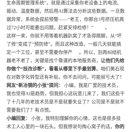
生命周期管理系统”，就是通过采集你老设备上的电流、
振动、温度数据，然后用AI算法去分析这些数据。一旦数
据异常，系统会提前预警——“老王，你那台3号挤压机再
过72小时可能要出问题，赶紧安排检修！”
。
这样一来，你就不用等着机器趴窝了才急得跳脚，从“坏
了修”变成了“预防修”。而且这种改造，一般几天就能搞
定一个工位，甚至不需要你停产
。所以，别再纠结机
器老不老了，关键是找个靠谱的本地服务商，
让他们先给
你做个“技改诊断”，看看从哪里下手最划算
。咱们黄石现
在对数字化转型还有补贴，你不去问问，可能就亏大了！
网友“新冶钢的小张”提问：
小编，我是厂里的技术员，
我也觉得AI是趋势，但我担心这玩意儿来了，我们这些干
了十几年的老技术员是不是就要失业了？公司是不是就不
需要我们了？有点慌。
小编回复：
小张，我特别理解你的心情，这也是很多技
术工人心里的一块石头。但我想说句掏心窝子的话，
你的