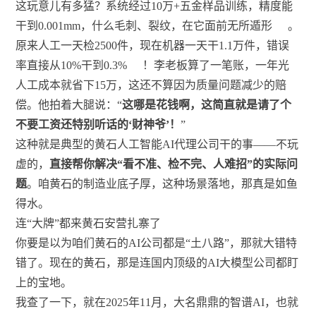
这玩意儿有多猛？系统经过10万+五金样品训练，精度能
干到0.001mm，什么毛刺、裂纹，在它面前无所遁形
。
原来人工一天检2500件，现在机器一天干1.1万件，错误
率直接从10%干到0.3%
！李老板算了一笔账，一年光
人工成本就省下15万，这还不算因为质量问题减少的赔
偿。他拍着大腿说：“
这哪是花钱啊，这简直就是请了个
不要工资还特别听话的‘财神爷’！
”
这种就是典型的黄石人工智能AI代理公司干的事——不玩
虚的，
直接帮你解决“看不准、检不完、人难招”的实际问
题
。咱黄石的制造业底子厚，这种场景落地，那真是如鱼
得水。
连“大牌”都来黄石安营扎寨了
你要是以为咱们黄石的AI公司都是“土八路”，那就大错特
错了。现在的黄石，那是连国内顶级的AI大模型公司都盯
上的宝地。
我查了一下，就在2025年11月，大名鼎鼎的智谱AI，也就