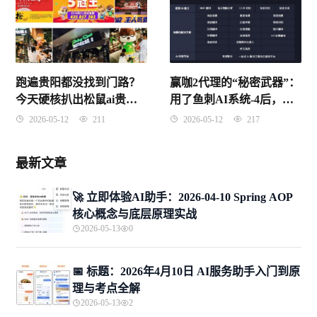
跑遍贵阳都没找到门路？
赢咖2代理的“秘密武器”：
今天硬核扒出松鼠ai贵州
用了鱼刺AI系统-4后，我
总代理是谁，别被中间商
那个快要倒闭的工作室居
2026-05-12
211
2026-05-12
217
赚差价！
然救活了
最新文章
🚀 立即体验AI助手：2026-04-10 Spring AOP
核心概念与底层原理实战
2026-05-13
0
📅 标题：2026年4月10日 AI服务助手入门到原
理与考点全解
2026-05-13
2