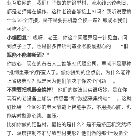
业互联网的，我们厂子做的是铝型材，流水线比较老旧，
都是老师傅在操作。这种老设备能接上AI吗？我听说要搞
什么5G全连接，是不是要把机器全换一遍？那成本我们
可吃不消。
小编回复：
哎呀，老王，你这个问题算是一针见血，问
到点子上了，也是很多传统制造业老板最担心的——
“旧
瓶能不能装新酒？”
你放心，现在的黄石人工智能AI代理公司，早就不是那种
“推倒重来”的野蛮人了。像你提到的企点创，为什么能评
上省级典型？就是因为他们解决了你这个问题
。
不需要把机器全换掉！
他们的做法其实很巧妙，是在你
现有的老设备上加装“传感器”和“数据采集终端”
。这就
好比给一个80岁的老大爷戴上智能手表，不用换心脏，也
能实时监测心跳、血压。
比如你做的铝型材，最怕的是什么？是不是挤压机突然坏
5
2
5
7
7
7
8
6
1
4
2
7
2
3
7
7
了、温度控制不准导致型材变形？他们做的那个“设备全