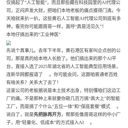
仅搞起了“人工智能”，而且那些藏在科技园里的AI代理公
司，正闷声发大财，把咱们本地老板的痛点摸得门清。今
天咱就来扒一扒，这些黄石人工智能AI代理公司到底有多
神，看完你可能跟周哥一样，直呼“真是活见久”！
本地仔搞出来的“工业神医”
先说个真事儿。去年下半年，黄石港区有家叫企点创的公
司，那是真的给本地人长脸了。他们搞出来的那个AI平
台，直接入选了2025年湖北省的人工智能典型应用场景，
连新华网都报道了
。你可能会问，这跟咱普通老百姓
有啥关系？关系大了去了！
这家公司的老板据说是本土技术出身，特别懂咱们这边工
厂的痛。不是那种上来就要你砸几百万搞“高大上”的智能
工厂，而是搞了个什么“五位一体”和“保底套餐”模式
。
说白了，就是
先把脉再开方
，帮那些像周哥这样的中小厂
子，用“轻量化、低成本”的方式接入AI
。