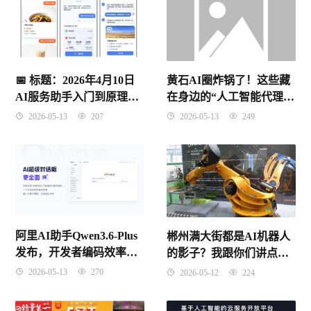
📅 标题：2026年4月10日
黄石AI圈炸锅了！这些藏
AI服务助手入门到原理与
在身边的“人工智能代理”
考点全解
公司，竟把工厂老板都整
2026-05-13
207
2026-05-13
249
不会了？
阿里AI助手Qwen3.6-Plus
郴州满大街都是AI机器人
发布，开发者编码效率跃
的影子？我跟你们讲点真
升【2026-04-10】
的感受
2026-05-13
270
2026-05-12
224