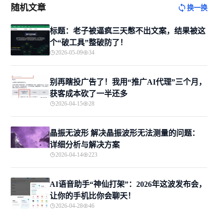
随机文章
换一换
标题：老子被逼疯三天憋不出文案，结果被这
个“破工具”整破防了！
2026-05-09
34
别再瞎投广告了！我用“推广AI代理”三个月，
获客成本砍了一半还多
2026-04-15
28
晶振无波形 解决晶振波形无法测量的问题：
详细分析与解决方案
2026-04-14
223
AI语音助手“神仙打架”：2026年这波发布会，
让你的手机比你会聊天！
2026-04-28
46