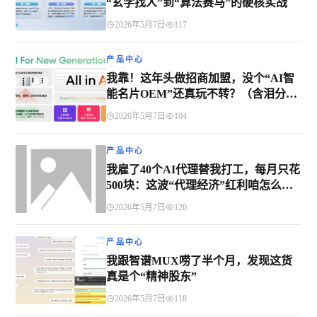
“玄学找人”到“算法赛马”的硬核实战
2026年5月7日
117
产品中心
我靠！这年头做招商加盟，没个“AI智
能名片OEM”还真玩不转？（含泪分享
入坑经历）
2026年5月7日
104
产品中心
我雇了40个AI代理替我打工，每月只花
500块：这波“代理经济”红利咱怎么
蹭？
2026年5月7日
120
产品中心
我跟智谱MUX唠了半个月，发现这货
真是个“精神股东”
2026年5月7日
118