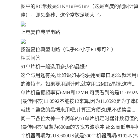
图中的RC常数是51K×1uF=51ms（这是百度的配
佳），即51毫秒，这个常数足够大了。
上电复位典型电路
按键复位典型电路（似乎R2小于R1即可？）
相关问答
51单片机一般选用多少的晶振?
这个与用途有关,比如说如果你要用到串口,那么就常用11
的波特率。如果要用到计时,就常用12MHz晶振,这样...
单片机晶振频率有6MH和12MH,可我看到的是11.0592M
[最佳回答]11.0592不能按12来算,因为11.059
就找个整数的晶振来用吧,计算还方便;如果不想换晶...
问一下各位大神一个简单的51单片机定时器计数初值的问
[最佳回答]周期为600us的等宽方波脉冲,那么高低电平
个机器周期为2US,600US就是300个机器周期(8192-N)*2=