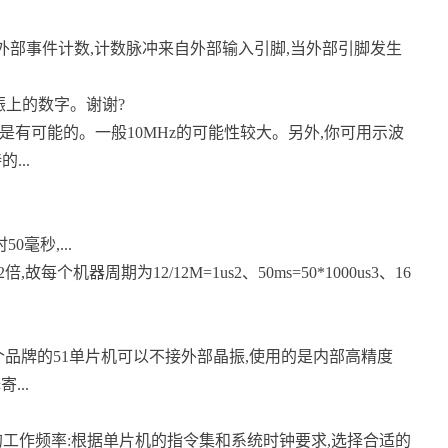
是对外部事件计数,计数脉冲来自外部输入引脚,当外部引脚发生
晶振上的数字。谢谢?
Hz都是有可能的。一般10MHz的可能性较大。另外,你可用示波
...
毫秒,...
机器周期为12/12M=1us2、50ms=50*1000us3、16
个品牌的51单片机可以不接外部晶振,使用的是内部高精度
...
的工作频率:根据单片机的指令集和系统时钟要求,选择合适的