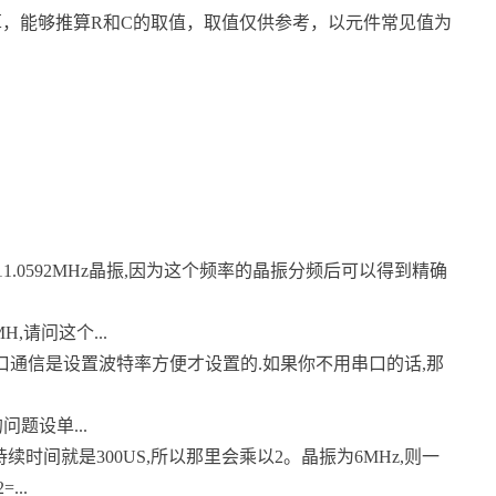
图计算，能够推算R和C的取值，取值仅供参考，以元件常见值为
.0592MHz晶振,因为这个频率的晶振分频后可以得到精确
H,请问这个...
2是为了串口通信是设置波特率方便才设置的.如果你不用串口的话,那
题设单...
持续时间就是300US,所以那里会乘以2。晶振为6MHz,则一
...