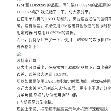
12M
和
11.0592M
的晶振，有时候11.0592M的晶
11.0592M呢？我总结了一下，与大家分享。
在使用单片机的
UART
功能时，需要设置通信的波特率，
确，没有误差。如果使用12M或者其他数值的晶振时
用
定时器
时常用11.0592M的晶振。
为此，我特意计算了一下，使用11.0592M的晶振和1
算表格如下：
波特率计算
从表中可以看出，在晶振为11.0592M晶振下计算出来
误差，误差最大达到了8.51%。
所以如果要使用UART功能和定时器功能，就优先使用
欢迎大家关注“玩转嵌入式”头条号。更多电子设计分
51单片机 晶振与复位常用典型电路
1.内部振荡典型电路。
理论上来说，振荡频率越高表示单片机运行速度越快