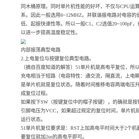
同木桶原理。同时单片机性能的好坏，不仅与CPU运
系。因此一般选用6~12MHZ。并联谐振电路对电容
低、起振快速性等。所以一般C1、C2选值20~100pF
以进一步提高温度稳定性。
内部振荡典型电路
2.上电复位与按键复位典型电路。
（摘自百度知道的解答）51单片机是高电平复位，所
充电相当于短路（电容特性：通交流，隔直流，上电瞬
是单片机就是复位状态。随着时间推移电容两端电压升
成复位过程。
如果按下SW（按键复位中的帽子按键），的确就是按钮
引脚电压为VCC，如果超过规定的复位时间，单片机就
运行状态。
51单片机复位要求是：RST上加高电平时间大于2个机
要复位就加2us的高电平即可。