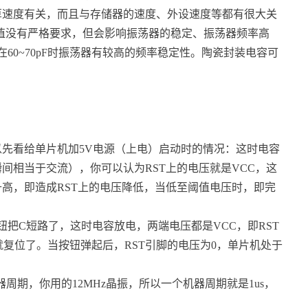
算速度有关，而且与存储器的速度、外设速度等都有很大关
的值没有严格要求，但会影响振荡器的稳定、振荡器频率高
，在60~70pF时振荡器有较高的频率稳定性。陶瓷封装电容可
以先看给单片机加5V电源（上电）启动时的情况：这时电容
间相当于交流），你可以认为RST上的电压就是VCC，这
高，即造成RST上的电压降低，当低至阈值电压时，即完
把C短路了，这时电容放电，两端电压都是VCC，即RST
复位了。当按钮弹起后，RST引脚的电压为0，单片机处于
器周期，你用的12MHz晶振，所以一个机器周期就是1us，