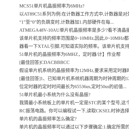
MCS51单片机晶振频率为6MHz?
以AT89C51系列为例:在计数器工作方式中,计数器
“1”至“0”的负跳变时,计数器加1.内部硬件在每...
ATMEGA48V-10AU单片机晶振频率是多少?看不清
该单片机支持的频率范围是0~10MHz,因此,0~10M
器看一下XTAL引脚,可知道实际的频率。该单片机支持的
51单片机的晶振频率为6MHZ，定时器/计】作业帮
[最佳回答]CDACBBBCC
假设单片机系统的晶振频率为12MHz,要求采用定时器时50
[最佳回答]1、已知单片机系统机器周期为时钟周期的12倍,故每个
位定时器的定时时间最长为65536us,定时50us的初值...
51单片机最小系统为什么没有晶振?
我猜最小系统板上的单片机一定是STC的某个型号,这
RC振荡电路。你可以编程试一下,读取CKSEL时钟选择寄
单片机的晶振频率怎么确定?
单片机的晶振频率可以通过以下步骤确定:1.确定所需