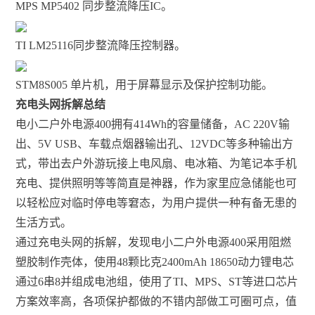
MPS MP5402 同步整流降压IC。
TI LM25116同步整流降压控制器。
STM8S005 单片机，用于屏幕显示及保护控制功能。
充电头网拆解总结
电小二户外电源400拥有414Wh的容量储备，AC 220V输
出、5V USB、车载点烟器输出孔、12VDC等多种输出方
式，带出去户外游玩接上电风扇、电冰箱、为笔记本手机
充电、提供照明等等简直是神器，作为家里应急储能也可
以轻松应对临时停电等窘态，为用户提供一种有备无患的
生活方式。
通过充电头网的拆解，发现电小二户外电源400采用阻燃
塑胶制作壳体，使用48颗比克2400mAh 18650动力锂电芯
通过6串8并组成电池组，使用了TI、MPS、ST等进口芯片
方案效率高，各项保护都做的不错内部做工可圈可点，值