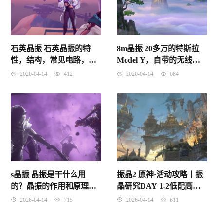
石英晶振 石英晶振的特
8m晶振 20多万的特斯拉
性，结构，常见电路，检
Model Y，自带的无线充
测，修理方法
电模块用料如何？拆解给
2026-04-14
412
2026-04-14
684
你看
s晶振 晶振是干什么用
振晶2 原神·活动攻略丨振
的？晶振的作用和原理？
晶研究DAY 1-2低配高分
一文带你搞懂晶振
详解
2026-04-14
715
2026-04-14
611