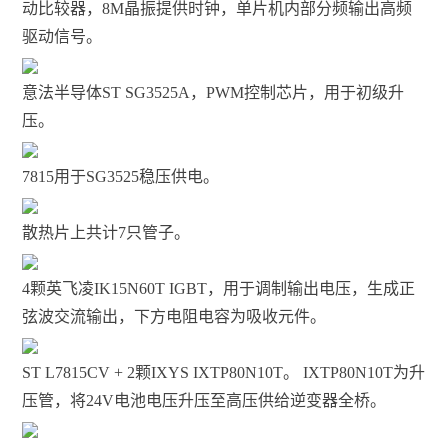
动比较器，8M晶振提供时钟，单片机内部分频输出高频
驱动信号。
意法半导体ST SG3525A，PWM控制芯片，用于初级升
压。
7815用于SG3525稳压供电。
散热片上共计7只管子。
4颗英飞凌IK15N60T IGBT，用于调制输出电压，生成正
弦波交流输出，下方电阻电容为吸收元件。
ST L7815CV + 2颗IXYS IXTP80N10T。 IXTP80N10T为升
压管，将24V电池电压升压至高压供给逆变器全桥。