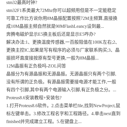
stm32最高时钟?
stm32F1系类最大72Mhz你可以超频用但是不一定能稳定
可靠工作比方说你用8M晶振配置按照72M主频算,直接换
成10M晶振主频自然就是90MFlashLeancy设到最...
奔腾电磁炉显示E5换主板后还是显示E5咋办?
解决办法:1、更换温度传感器,一百般阻值在100K左右;2、
更换主控IC,如果是写有程序的必须与厂家联系购买;3、晶
振损坏直度接按原有型号更换,一般为8M晶振...
12M晶振有正负极吗-ZOL问答
晶振分为有源晶振和无源晶振。无源晶振只有两个引脚,
没有所谓的正负极。有源晶振需要接电源才能工作,一般
有四个引脚,其中有两个电源输入引脚,有正负极之分。...
Proteus8.6安装教程+安装包?
1.打开Proteus8.6软件。2.点击菜单栏file,找到NewProject,鼠
标左键单击。3.修改工程名字和工程路径。4.单击next直到
finished并完成建立工程。5.在键盘上...