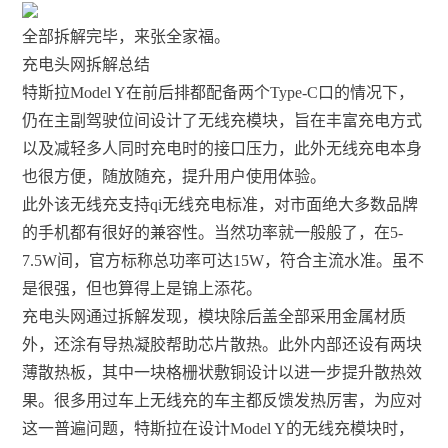
全部拆解完毕，来张全家福。
充电头网拆解总结
特斯拉Model Y在前后排都配备两个Type-C口的情况下，
仍在主副驾驶位间设计了无线充模块，旨在丰富充电方式
以及减轻多人同时充电时的接口压力，此外无线充电本身
也很方便，随放随充，提升用户使用体验。
此外该无线充支持qi无线充电标准，对市面绝大多数品牌
的手机都有很好的兼容性。当然功率就一般般了，在5-
7.5W间，官方标称总功率可达15W，符合主流水准。虽不
是很强，但也算得上是锦上添花。
充电头网通过拆解发现，模块除后盖全部采用金属材质
外，还涂有导热凝胶帮助芯片散热。此外内部还设有两块
薄散热板，其中一块格栅状敷铜设计以进一步提升散热效
果。很多用过车上无线充的车主都反馈发热厉害，为应对
这一普遍问题，特斯拉在设计Model Y的无线充模块时，