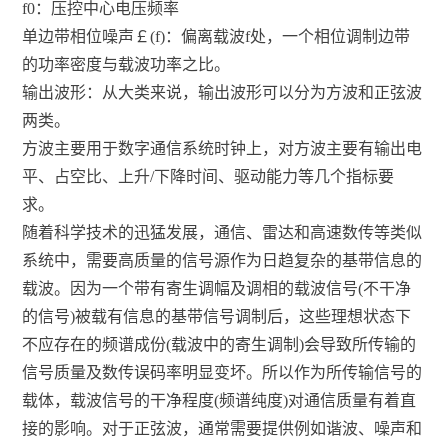
f0：压控中心电压频率
单边带相位噪声￡(f)：偏离载波f处，一个相位调制边带
的功率密度与载波功率之比。
输出波形：从大类来说，输出波形可以分为方波和正弦波
两类。
方波主要用于数字通信系统时钟上，对方波主要有输出电
平、占空比、上升/下降时间、驱动能力等几个指标要
求。
随着科学技术的迅猛发展，通信、雷达和高速数传等类似
系统中，需要高质量的信号源作为日趋复杂的基带信息的
载波。因为一个带有寄生调幅及调相的载波信号(不干净
的信号)被载有信息的基带信号调制后，这些理想状态下
不应存在的频谱成份(载波中的寄生调制)会导致所传输的
信号质量及数传误码率明显变坏。所以作为所传输信号的
载体，载波信号的干净程度(频谱纯度)对通信质量有着直
接的影响。对于正弦波，通常需要提供例如谐波、噪声和