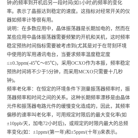
钟)的频率到开机后另一段时间(如1小时)的频率的变化
率。表示了晶振达到稳定的速度。这指标对经常开关的仪
器如频率计等很有用。
说明：在多数应用中，晶体振荡器是长期加电的，然而在
某些应用中晶体振荡器需要频繁的开机和关机，这时频率
稳定预热时间指标需要被考虑到(尤其是对于在苛刻环境
中使用的军用通讯电台，当要求频率温度稳定度
≤±0.3ppm(-45℃～85℃)，采用OCXO作为本振，频率稳定
预热时间将不少于5分钟，而采用MCXO只需要十几秒
钟)。
频率老化率：在恒定的环境条件下测量振荡器频率时，振
荡器频率和时间之间的关系。这种长期频率漂移是由晶体
元件和振荡器电路元件的缓慢变化造成的，因此，其频率
偏移的速率叫老化率，可用规定时限后的最大变化率(如
±10ppb/天，加电72小时后)，或规定的时限内最大的总频
率变化(如：±1ppm/(第一年)和±5ppm/(十年))来表示。