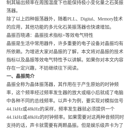
制其输出频率在周围温度下也能保持极小变化量之石英振
荡器。
除了以上四种振荡器外，随着PLL、Digital、Memory技术
的应用，其他功能的多元化石英振荡器也快速增加。
晶振百晓通：晶振技术指标+等效电气特性
晶振是生活中常用器件，许多重要的电子设备对晶振均有
所依赖。为增进大家对晶振的了解，本文将对晶振的技术
指标以及晶振等效电气特性予以讲解。如果你对本文内容
存在一定兴趣，不妨继续往下阅读。
一、晶振简介
晶振全称为晶体振荡器，其作用在于产生原始的时钟频
率，这个频率经过频率发生器的放大或缩小后就成了电脑
中各种不同的总线频率。以声卡为例，要实现对模拟信号
44.1kHz或48kHz的采样，频率发生器就必须提供一个
44.1kHz或48kHz的时钟频率。如果需要对这两种音频同时
支持的话，声卡就需要有两颗晶振。但是娱乐级声卡为了