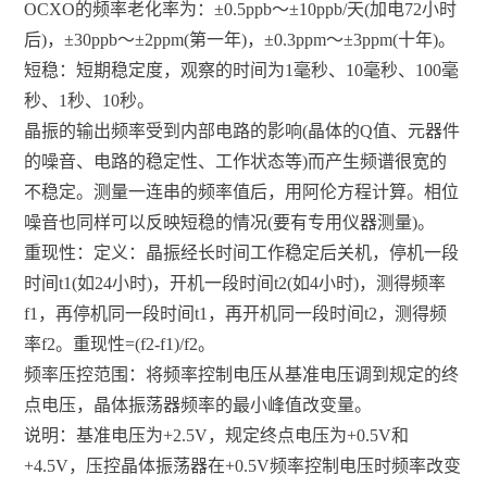
OCXO的频率老化率为：±0.5ppb～±10ppb/天(加电72小时
后)，±30ppb～±2ppm(第一年)，±0.3ppm～±3ppm(十年)。
短稳：短期稳定度，观察的时间为1毫秒、10毫秒、100毫
秒、1秒、10秒。
晶振的输出频率受到内部电路的影响(晶体的Q值、元器件
的噪音、电路的稳定性、工作状态等)而产生频谱很宽的
不稳定。测量一连串的频率值后，用阿伦方程计算。相位
噪音也同样可以反映短稳的情况(要有专用仪器测量)。
重现性：定义：晶振经长时间工作稳定后关机，停机一段
时间t1(如24小时)，开机一段时间t2(如4小时)，测得频率
f1，再停机同一段时间t1，再开机同一段时间t2，测得频
率f2。重现性=(f2-f1)/f2。
频率压控范围：将频率控制电压从基准电压调到规定的终
点电压，晶体振荡器频率的最小峰值改变量。
说明：基准电压为+2.5V，规定终点电压为+0.5V和
+4.5V，压控晶体振荡器在+0.5V频率控制电压时频率改变