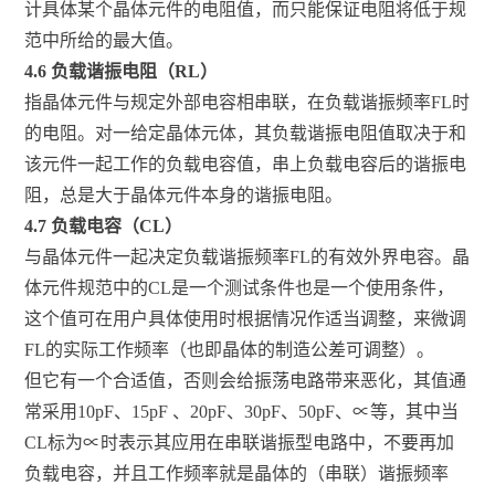
计具体某个晶体元件的电阻值，而只能保证电阻将低于规
范中所给的最大值。
4.6 负载谐振电阻（RL）
指晶体元件与规定外部电容相串联，在负载谐振频率FL时
的电阻。对一给定晶体元体，其负载谐振电阻值取决于和
该元件一起工作的负载电容值，串上负载电容后的谐振电
阻，总是大于晶体元件本身的谐振电阻。
4.7 负载电容（CL）
与晶体元件一起决定负载谐振频率FL的有效外界电容。晶
体元件规范中的CL是一个测试条件也是一个使用条件，
这个值可在用户具体使用时根据情况作适当调整，来微调
FL的实际工作频率（也即晶体的制造公差可调整）。
但它有一个合适值，否则会给振荡电路带来恶化，其值通
常采用10pF、15pF 、20pF、30pF、50pF、∝等，其中当
CL标为∝时表示其应用在串联谐振型电路中，不要再加
负载电容，并且工作频率就是晶体的（串联）谐振频率