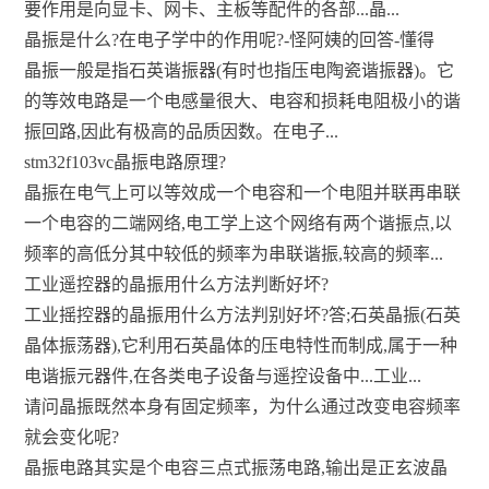
要作用是向显卡、网卡、主板等配件的各部...晶...
晶振是什么?在电子学中的作用呢?-怪阿姨的回答-懂得
晶振一般是指石英谐振器(有时也指压电陶瓷谐振器)。它
的等效电路是一个电感量很大、电容和损耗电阻极小的谐
振回路,因此有极高的品质因数。在电子...
stm32f103vc晶振电路原理?
晶振在电气上可以等效成一个电容和一个电阻并联再串联
一个电容的二端网络,电工学上这个网络有两个谐振点,以
频率的高低分其中较低的频率为串联谐振,较高的频率...
工业遥控器的晶振用什么方法判断好坏?
工业摇控器的晶振用什么方法判别好坏?答;石英晶振(石英
晶体振荡器),它利用石英晶体的压电特性而制成,属于一种
电谐振元器件,在各类电子设备与遥控设备中...工业...
请问晶振既然本身有固定频率，为什么通过改变电容频率
就会变化呢?
晶振电路其实是个电容三点式振荡电路,输出是正玄波晶