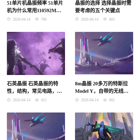
51单片机晶振频率 51单片
晶振的选择 选择晶振时需
机为什么常用110592M的
要考虑的五个关键点
晶振
2026-04-14
766
2026-04-14
603
石英晶振 石英晶振的特
8m晶振 20多万的特斯拉
性，结构，常见电路，检
Model Y，自带的无线充
测，修理方法
电模块用料如何？拆解给
2026-04-14
412
2026-04-14
682
你看