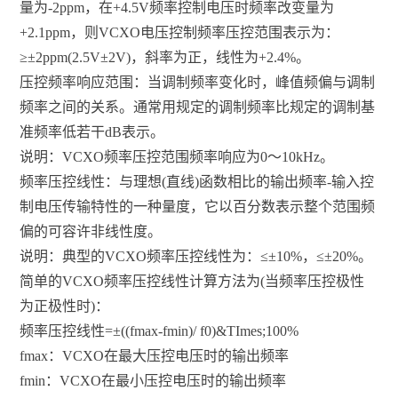
量为-2ppm，在+4.5V频率控制电压时频率改变量为
+2.1ppm，则VCXO电压控制频率压控范围表示为：
≥±2ppm(2.5V±2V)，斜率为正，线性为+2.4%。
压控频率响应范围：当调制频率变化时，峰值频偏与调制
频率之间的关系。通常用规定的调制频率比规定的调制基
准频率低若干dB表示。
说明：VCXO频率压控范围频率响应为0～10kHz。
频率压控线性：与理想(直线)函数相比的输出频率-输入控
制电压传输特性的一种量度，它以百分数表示整个范围频
偏的可容许非线性度。
说明：典型的VCXO频率压控线性为：≤±10%，≤±20%。
简单的VCXO频率压控线性计算方法为(当频率压控极性
为正极性时)：
频率压控线性=±((fmax-fmin)/ f0)&TImes;100%
fmax：VCXO在最大压控电压时的输出频率
fmin：VCXO在最小压控电压时的输出频率