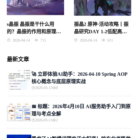
s晶振 晶振是干什么用
振晶2 原神·活动攻略丨振
的？晶振的作用和原理？
晶研究DAY 1-2低配高分
一文带你搞懂晶振
详解
2026-04-14
715
2026-04-14
611
最新文章
🚀 立即体验AI助手：2026-04-10 Spring AOP
核心概念与底层原理实战
2026-05-13
0
📅 标题：2026年4月10日 AI服务助手入门到原
理与考点全解
2026-05-13
2